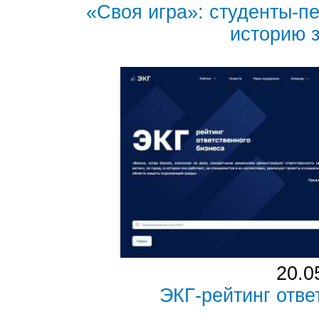
«Своя игра»: студенты-п
историю 
20.0
ЭКГ-рейтинг отве