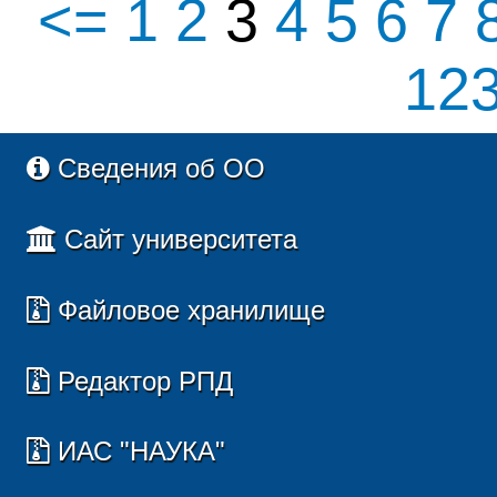
<=
1
2
3
4
5
6
7
12
Сведения об ОО
Сайт университета
Файловое хранилище
Редактор РПД
ИАС "НАУКА"