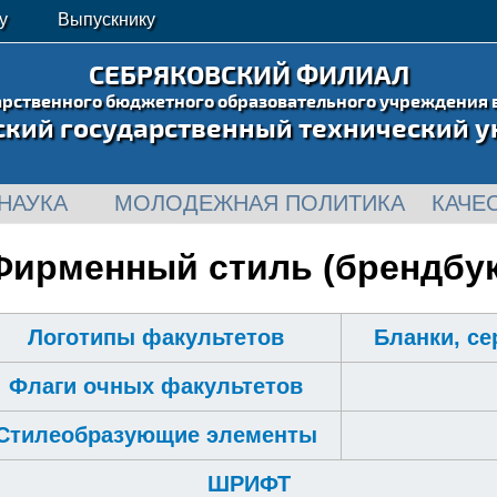
у
Выпускнику
СЕБРЯКОВСКИЙ ФИЛИАЛ
арственного бюджетного образовательного учреждения 
ский государственный технический у
НАУКА
МОЛОДЕЖНАЯ ПОЛИТИКА
КАЧЕ
Фирменный стиль (брендбук
Логотипы факультетов
Бланки, с
Флаги очных факультетов
Стилеобразующие элементы
ШРИФТ