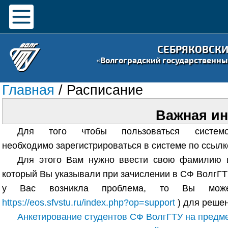
СЕБРЯКОВСК
«Волгоградский государственны
Главная
/ Расписание
Важная и
Для того чтобы пользоваться систем
необходимо зарегистрироваться в системе по ссылк
Для этого Вам нужно ввести свою фамилию и
который Вы указывали при зачислении в СФ ВолгГТУ
у Вас возникла проблема, то Вы может
https://eos.sfvstu.ru/index.php?op=support
) для реше
Анкетирование студентов СФ ВолгГТУ на предме