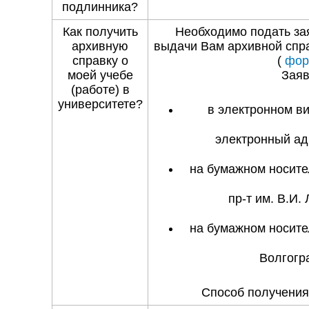
подлинника?
Как получить
Необходимо подать зая
архивную
выдачи Вам архивной спра
справку о
(
фор
моей учебе
Заяв
(работе) в
университете?
в электронном в
электронный адр
на бумажном носител
пр-т им. В.И. 
на бумажном носител
Волгогра
Способ получения