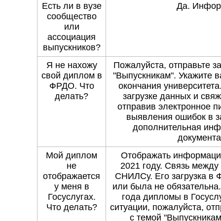
Есть ли в вузе
Да. Инфо
сообщество
или
ассоциация
выпускников?
Я не нахожу
Пожалуйста, отправьте з
свой диплом в
"Выпускникам". Укажите 
ФРДО. Что
окончания университета
делать?
загрузке данных и свяж
отправив электронное п
выявления ошибок в з
дополнительная инф
документа
Мой диплом
Отображать информацию
не
2021 году. Связь между
отображается
СНИЛСу. Его загрузка в 
у меня в
или была не обязательна
Госуслугах.
года дипломы в Госусл
Что делать?
ситуации, пожалуйста, от
с темой "Выпускникам