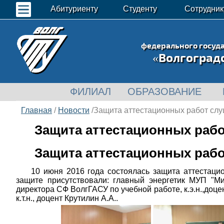
Абитуриенту
Студенту
Сотрудник
федерального госуд
«Волгоград
ФИЛИАЛ
ОБРАЗОВАНИЕ
Главная
/
Новости
/Защита аттестационных работ слу
Защита аттестационных рабо
Защита аттестационных рабо
10 июня 2016 года состоялась защита аттестац
защите присутствовали: главный энергетик МУП "Ми
директора СФ ВолгГАСУ по учебной работе, к.э.н.,доц
к.т.н., доцент Крутилин А.А..