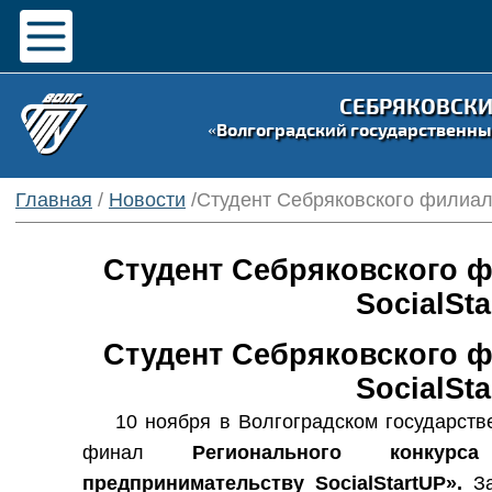
СЕБРЯКОВСК
«Волгоградский государственны
Главная
/
Новости
/Студент Себряковского филиала
Студент Себряковского ф
SocialSta
Студент Себряковского ф
SocialSta
10 ноября в Волгоградском государств
финал
Регионального конкур
предпринимательству SocialStartUP».
З