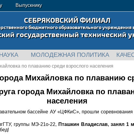
у
Выпускнику
СЕБРЯКОВСКИЙ ФИЛИАЛ
арственного бюджетного образовательного учреждения 
ский государственный технический у
НАУКА
МОЛОДЕЖНАЯ ПОЛИТИКА
КАЧЕ
ихайловка по плаванию среди взрослого населения
 города Михайловка по плаванию с
круга города Михайловка по плава
населения
плавательном бассейне АУ «ЦФКиС», прошли соревнования
гГТУ, группы МЭ-21о-22,
Пташкин Владислав, занял 1 
бед!