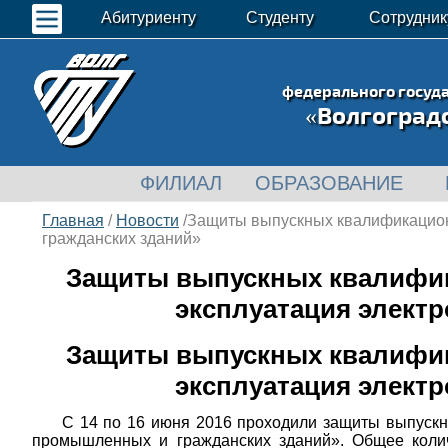
Абитуриенту
Студенту
Сотрудник
федерального госуд
«Волгоград
ФИЛИАЛ
ОБРАЗОВАНИЕ
Главная
/
Новости
/Защиты выпускных квалификационн
гражданских зданий»
Защиты выпускных квалифика
эксплуатация элект
Защиты выпускных квалифика
эксплуатация элект
С 14 по 16 июня 2016 проходили защиты выпускн
промышленных и гражданских зданий». Общее количе