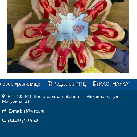
ловое хранилище
Редактор РПД
ИАС "НАУКА"
РФ, 403343, Волгоградская область, г. Михайловка, ул.
Мичурина, 21
E-mail: sf@vstu.ru
(84463)2-39-48