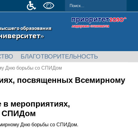
высшего образования
ниверситет»
СТВО
БЛАГОТВОРИТЕЛЬНОСТЬ
ому Дню борьбы со СПИДом
тиях, посвященных Всемирному
 в мероприятиях,
о СПИДом
емирному Дню борьбы со СПИДом.