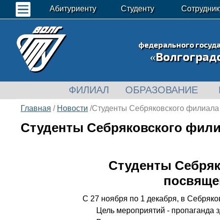
Абитуриенту
Студенту
Сотрудник
федерального госуд
«Волгоград
ФИЛИАЛ
ОБРАЗОВАНИЕ
Главная
/
Новости
/Студенты Себряковского филиала
Студенты Себряковского фили
Студенты Себряк
посвяще
С 27 ноября по 1 декабря, в Себря
Цель мероприятий - пропаганда здо