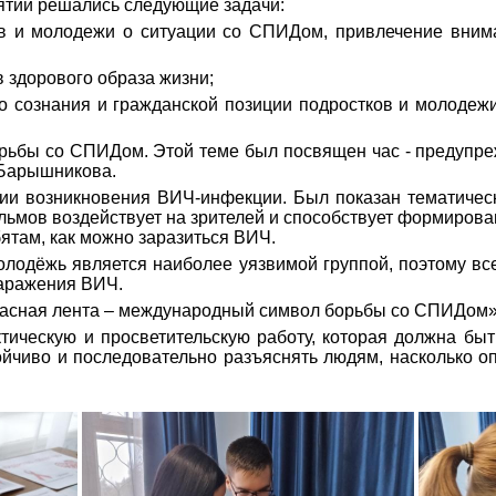
ий решались следующие задачи:
молодежи о ситуации со СПИДом, привлечение вниман
дорового образа жизни;
нания и гражданской позиции подростков и молодежи в
ы со СПИДом. Этой теме был посвящен час - предупреж
 Барышникова.
возникновения ВИЧ-инфекции. Был показан тематичес
ильмов воздействует на зрителей и способствует формиро
ятам, как можно заразиться ВИЧ.
дёжь является наиболее уязвимой группой, поэтому все
заражения ВИЧ.
сная лента – международный символ борьбы со СПИДом»
кую и просветительскую работу, которая должна быть 
ойчиво и последовательно разъяснять людям, насколько о