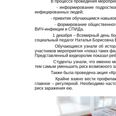
В процессе проведения мероприят
- информирование подростков и 
инфицированных людей;
- привитие обучающимся навыков з
- формирование общественного соз
ВИЧ-инфекции и СПИДа.
1 декабря – Всемирный день борьб
социальный педагог Наталья Борисовна
Обучающиеся узнали об истории 
участников мероприятия «показ таких ф
Представленный видеоролик показал реб
Студенты узнали, что именно моло
тем самым уменьшить риск возможного 
Также была проведена акция «Кра
Крайне важно вести профилактичес
главное – регулярной. Необходимо наст
риск заражения ею.