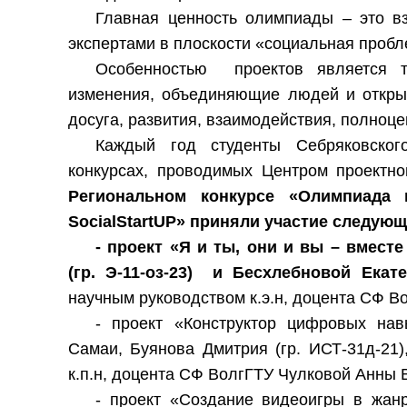
Главная ценность олимпиады – это в
экспертами в плоскости «социальная проб
Особенностью проектов является т
изменения, объединяющие людей и откры
досуга, развития, взаимодействия, полноц
Каждый год студенты Себряковског
конкурсах, проводимых Центром проектн
Региональном конкурсе «Олимпиада 
SocialStartUP» приняли участие следую
- проект «Я и ты, они и вы – вмес
(гр. Э-11-оз-23) и Бесхлебновой Екате
научным руководством к.э.н, доцента СФ В
- проект «Конструктор цифровых на
Самаи, Буянова Дмитрия (гр. ИСТ-31д-21
к.п.н, доцента СФ ВолгГТУ Чулковой Анны
- проект «Создание видеоигры в жан