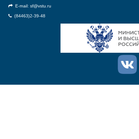
E-mail: sf@vstu.ru
(84463)2-39-48