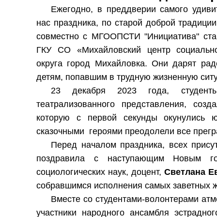
Ежегодно, в преддверии самого удиви
нас праздника, по старой доброй традици
совместно с МГООПСТИ "Инициатива" ста
ГКУ СО «Михайловский центр социально
округа город Михайловка. Они дарят рад
детям, попавшим в трудную жизненную сит
23 декабря 2023 года, студент
театрализованного представления, созд
которую с первой секунды окунулись 
сказочными героями преодолели все прегра
Перед началом праздника, всех прису
поздравила с наступающим Новым го
социологических наук, доцент,
Светлана Е
собравшимся исполнения самых заветных же
Вместе со студентами-волонтерами ат
участники народного ансамбля эстрадно