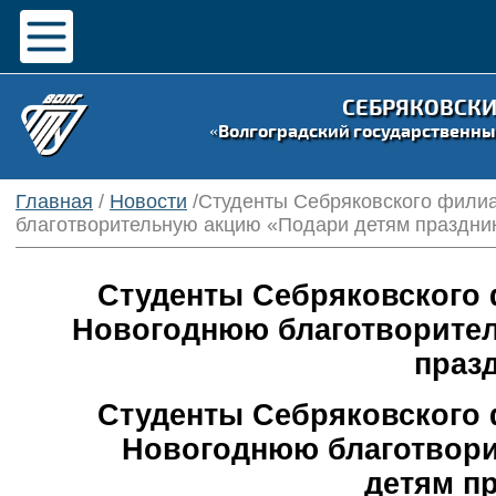
СЕБРЯКОВСК
«Волгоградский государственны
Главная
/
Новости
/Студенты Себряковского фили
благотворительную акцию «Подари детям праздни
Студенты Себряковского 
Новогоднюю благотворител
празд
Студенты Себряковского 
Новогоднюю благотвори
детям пр