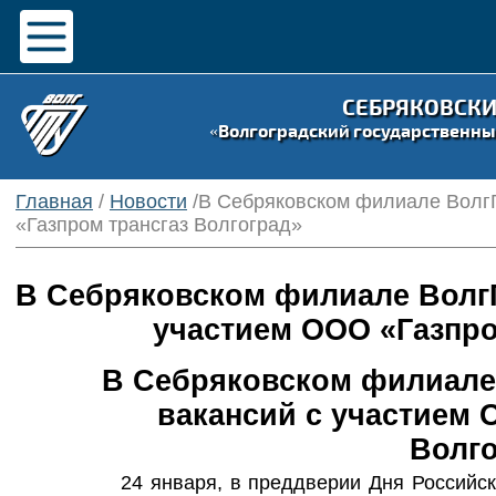
СЕБРЯКОВСК
«Волгоградский государственны
Главная
/
Новости
/В Себряковском филиале Волг
«Газпром трансгаз Волгоград»
В Себряковском филиале ВолгГ
участием ООО «Газпро
В Себряковском филиале
вакансий с участием 
Волго
24 января, в преддверии Дня Российс