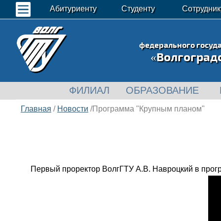
Абитуриенту
Студенту
Сотрудник
федерального госуд
«Волгоград
ФИЛИАЛ
ОБРАЗОВАНИЕ
Главная
/
Новости
/Программа "Крупным планом"
Первый проректор ВолгГТУ А.В. Навроцкий в про