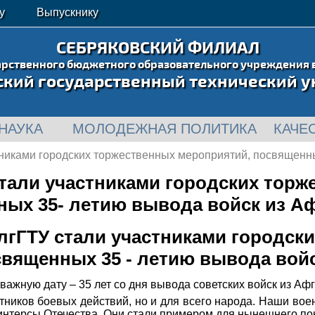
у
Выпускнику
СЕБРЯКОВСКИЙ ФИЛИАЛ
арственного бюджетного образовательного учреждения 
ский государственный технический у
НАУКА
МОЛОДЕЖНАЯ ПОЛИТИКА
КАЧЕ
никами городских торжественных мероприятий, посвященны
тали участниками городских торж
ых 35- летию вывода войск из А
гГТУ стали участниками городск
вященных 35 - летию вывода вой
ажную дату – 35 лет со дня вывода советских войск из Аф
тников боевых действий, но и для всего народа. Наши во
 интерсы Отечества. Они стали примером для нынешнего п