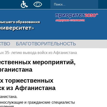
высшего образования
ниверситет»
СТВО
БЛАГОТВОРИТЕЛЬНОСТЬ
х 35- летию вывода войск из Афганистана
ественных мероприятий,
фганистана
их торжественных
ск из Афганистана
ганистана.
еннослужащие и гражданские специалисты
околения