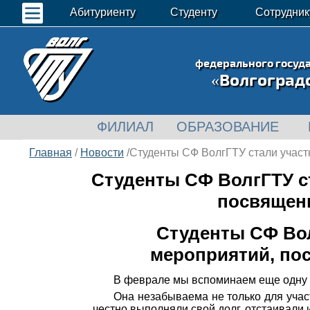
Абитуриенту
Студенту
Сотрудник
федерального госуд
«Волгоград
ФИЛИАЛ
ОБРАЗОВАНИЕ
Главная
/
Новости
/Студенты СФ ВолгГТУ стали участ
Студенты СФ ВолгГТУ с
посвященн
Студенты СФ Вол
мероприятий, пос
В феврале мы вспоминаем еще одну в
Она незабываема не только для учас
честно выполняли свой долг, отстаивали