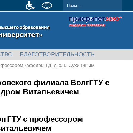
высшего образования
ниверситет»
СТВО
БЛАГОТВОРИТЕЛЬНОСТЬ
офессором кафедры ГД, д.ю.н., Сухининым
ковского филиала ВолгГТУ с
ндром Витальевичем
олгГТУ с профессором
Витальевичем