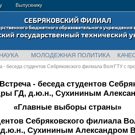
у
Выпускнику
СЕБРЯКОВСКИЙ ФИЛИАЛ
арственного бюджетного образовательного учреждения 
ский государственный технический у
НАУКА
МОЛОДЕЖНАЯ ПОЛИТИКА
КАЧЕ
 - беседа студентов Себряковского филиала ВолгГТУ с пр
стреча - беседа студентов Себря
ры ГД, д.ю.н., Сухининым Алекса
«Главные выборы страны»
удентов Себряковского филиала В
 д.ю.н., Сухининым Александром 