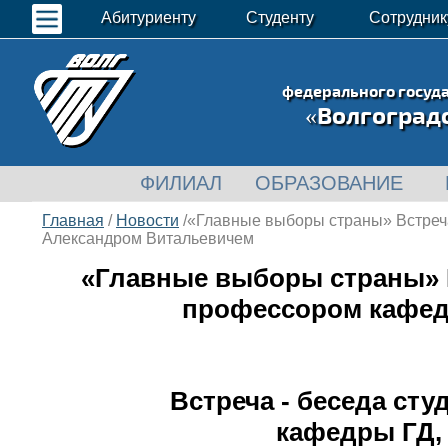
Абитуриенту
Студенту
Сотрудник
федерального госуд
«Волгоград
ФИЛИАЛ
ОБРАЗОВАНИЕ
Главная
/
Новости
/«Главные выборы страны» Встреча
Александром Витальевичем
«Главные выборы страны» В
профессором кафед
Встреча - беседа ст
кафедры ГД,