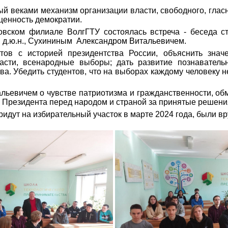
 веками механизм организации власти, свободного, гласн
ценность демократии.
вском филиале ВолгГТУ состоялась встреча - беседа ст
 д.ю.н., Сухининым Александром Витальевичем.
тов с историей президентства России, объяснить знач
ласти, всенародные выборы; дать развитие познавател
. Убедить студентов, что на выборах каждому человеку не
альевичем о чувстве патриотизма и гражданственности, о
и Президента перед народом и страной за принятые решен
ридут на избирательный участок в марте 2024 года, были в