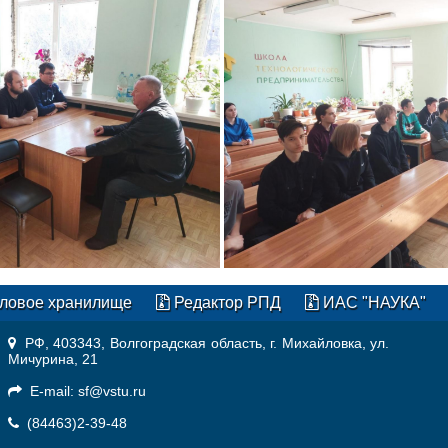
ловое хранилище
Редактор РПД
ИАС "НАУКА"
РФ, 403343, Волгоградская область, г. Михайловка, ул.
Мичурина, 21
E-mail: sf@vstu.ru
(84463)2-39-48