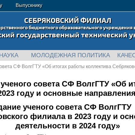
у
Выпускнику
СЕБРЯКОВСКИЙ ФИЛИАЛ
арственного бюджетного образовательного учреждения 
ский государственный технический у
НАУКА
МОЛОДЕЖНАЯ ПОЛИТИКА
КАЧЕ
овета СФ ВолгГТУ «Об итогах работы коллектива Себряков
ученого совета СФ ВолгГТУ «Об и
023 году и основные направления
дание ученого совета СФ ВолгГТУ 
овского филиала в 2023 году и ос
деятельности в 2024 году»