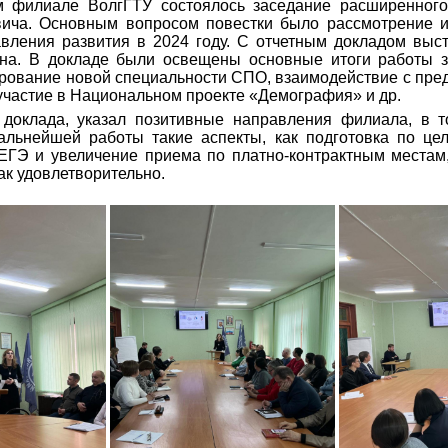
м филиале ВолгГТУ состоялось заседание расширенного
ича. Основным вопросом повестки было рассмотрение и
вления развития в 2024 году. С отчетным докладом выс
на. В докладе были освещены основные итоги работы за
ирование новой специальности СПО, взаимодействие с пред
участие в Национальном проекте «Демография» и др.
 доклада, указал позитивные направления филиала, в 
льнейшей работы такие аспекты, как подготовка по це
ЕГЭ и увеличение приема по платно-контрактным местам,
ак удовлетворительно.