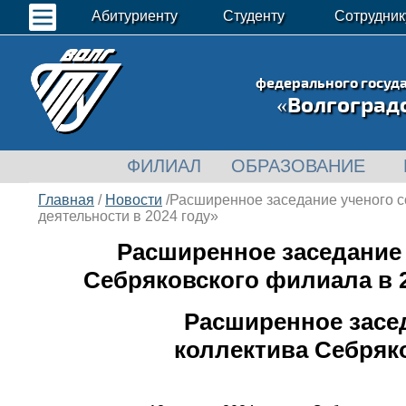
Абитуриенту
Студенту
Сотрудник
федерального госуд
«Волгоград
ФИЛИАЛ
ОБРАЗОВАНИЕ
Главная
/
Новости
/Расширенное заседание ученого с
деятельности в 2024 году»
Расширенное заседание 
Себряковского филиала в 2
Расширенное засе
коллектива Себряк