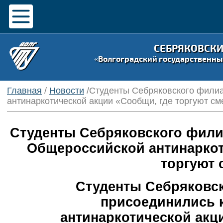
СЕБРЯКОВСК
«Волгоградский государственны
Главная
/
Новости
/Студенты Себряковского фили
антинаркотической акции «Сообщи, где торгуют с
Студенты Себряковского фили
Общероссийской антинаркот
торгуют 
Студенты Себряковс
присоединились 
антинаркотической акц