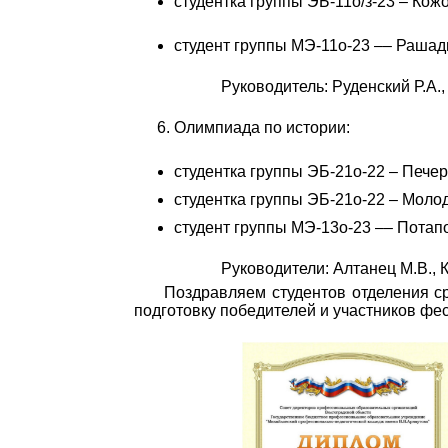
студентка группы ЭБ-11о/з-23 – Кожо
студент группы МЭ-11о-23 –– Рашади
Руководитель: Руденский Р.А.,
Олимпиада по истории:
студентка группы ЭБ-21о-22 – Печер
студентка группы ЭБ-21о-22 – Молод
студент группы МЭ-13о-23 –– Потапо
Руководители: Алтанец М.В., 
Поздравляем студентов отделения с
подготовку победителей и участников фе