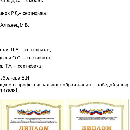
карь Д.С. – 2 место.
нов Р.Д.– сертификат.
 Алтанец М.В.
ская П.А. – сертификат;
цова О.С. – сертификат;
в Т.А. – сертификат.
Кубракова Е.И.
реднего профессионального образования с победой и выр
стиваля!