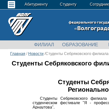
Абитуриенту
Студенту
Сотрудник
федерального госуд
«Волгоград
ФИЛИАЛ
ОБРАЗОВАНИЕ
Главная
/
Новости
/Студенты Себряковского филиала 
Студенты Себряковского фили
Студенты Себря
Регионально
Студенты Себряковского филиала 
студенческом фестивале "Я - профес
Арнаутова".