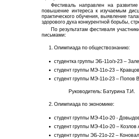
Фестиваль направлен на развитие
повышение интереса к изучаемым дисци
практического обучения, выявление тал
здорового духа конкурентной борьбы, стр
По результатам фестиваля участни
письмами:
Олимпиада по обществознанию:
студентка группы ЭБ-11о/з-23 – Зале
студент группы МЭ-11о-23 – Кравцов 
студент группы МЭ-11о-23 – Попов В.
Руководитель: Батурина Т.И.
Олимпиада по экономике:
студент группы МЭ-41о-20 - Довыдов
студент группы МЭ-41о-20 – Козлов А
студент группы ЭБ-21о-22 – Коновал