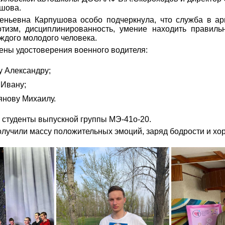
ушова.
еньевна Карпушова особо подчеркнула, что служба в а
риотизм, дисциплинированность, умение находить правил
аждого молодого человека.
ены удостоверения военного водителя:
у Александру;
 Ивану;
янову Михаилу.
 студенты выпускной группы МЭ-41о-20.
олучили массу положительных эмоций, заряд бодрости и хо