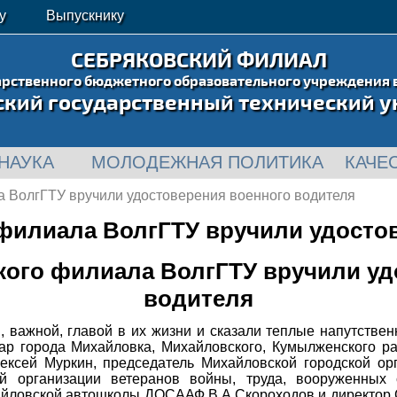
у
Выпускнику
СЕБРЯКОВСКИЙ ФИЛИАЛ
арственного бюджетного образовательного учреждения 
ский государственный технический у
НАУКА
МОЛОДЕЖНАЯ ПОЛИТИКА
КАЧЕ
 ВолгГТУ вручили удостоверения военного водителя
филиала ВолгГТУ вручили удосто
кого филиала ВолгГТУ вручили уд
водителя
, важной, главой в их жизни и сказали теплые напутствен
ар города Михайловка, Михайловского, Кумылженского ра
ексей Муркин, председатель Михайловской городской орг
й организации ветеранов войны, труда, вооруженных 
айловской автошколы ДОСААФ В.А.Скороходов и директор 