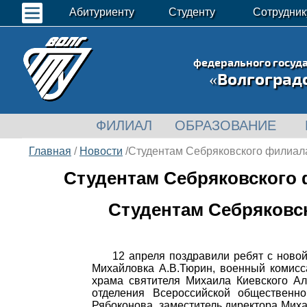
Абитуриенту
Студенту
Сотрудник
федерального госуд
«Волгоград
ФИЛИАЛ
ОБРАЗОВАНИЕ
Главная
/
Новости
/Студентам Себряковского филиала
Студентам Себряковского 
Студентам Себряковс
12 апреля поздравили ребят с новой
Михайловка А.В.Тюрин, военный комисс
храма святителя Михаила Киевского Ал
отделения Всероссийской общественно
Рябоконова, заместитель директора Мих