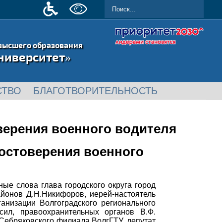
высшего образования
ниверситет»
СТВО
БЛАГОТВОРИТЕЛЬНОСТЬ
верения военного водителя
остоверения военного
ные слова глава городского округа город
йонов Д.Н.Никифоров, иерей-настоятель
анизации Волгоградского регионального
сил, правоохранительных органов В.Ф.
Себряковского филиала ВолгГТУ, депутат