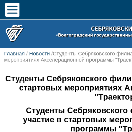
СЕБРЯКОВСК
«Волгоградский государственны
Главная
/
Новости
/Студенты Себряковского филиа
мероприятиях Акселерационной программы "Траек
Студенты Себряковского филиа
стартовых мероприятиях А
"Траекто
Студенты Себряковского 
участие в стартовых меро
программы "Тр