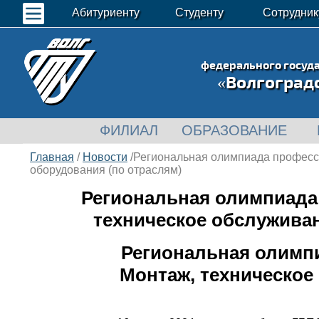
Абитуриенту
Студенту
Сотрудник
федерального госуд
«Волгоград
ФИЛИАЛ
ОБРАЗОВАНИЕ
Главная
/
Новости
/Региональная олимпиада професс
оборудования (по отраслям)
Региональная олимпиада
техническое обслужива
Региональная олимп
Монтаж, техническо