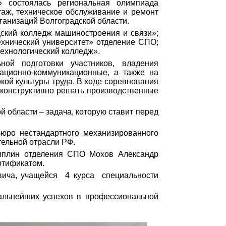
 состоялась региональная олимпиада
таж, техническое обслуживание и ремонт
анизаций Волгоградской области.
ский колледж машиностроения и связи»;
хнический университет» отделение СПО;
ехнологический колледж».
ой подготовки участников, владения
ационно-коммуникационные, а также на
кой культуры труда. В ходе соревнования
 конструктивно решать производственные
 области – задача, которую ставит перед
бюро нестандартного механизированного
ельной отрасли РФ.
циплин отделения СПО Мохов Александр
ртификатом.
вича, учащейся 4 курса специальности
дальнейших успехов в профессиональной