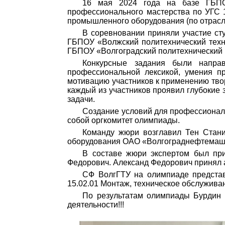
16 мая 2024 года на базе ГБПОУ
профессионального мастерства по УГС 1
промышленного оборудования (по отрасл
В соревновании приняли участие ст
ГБПОУ «Волжский политехнический техн
ГБПОУ «Волгоградский политехнический 
Конкурсные задания были направ
профессиональной лексикой, умения п
мотивацию участников к применению твор
каждый из участников проявил глубокие
задачи.
Создание условий для профессиональ
собой оргкомитет олимпиады.
Команду жюри возглавил Тен Стани
оборудования ОАО «Волгограднефтемаш»
В составе жюри экспертом был пр
Федорович. Александ Федорович принял а
СФ ВолгГТУ на олимпиаде предста
15.02.01 Монтаж, техническое обслужива
По результатам олимпиады Бурдин 
деятельности!!!