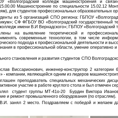
 «Волгоградский колледж машиностроения и связи»
5.00.00 Машиностроение по специальности 15.02.12 Мон
ям), для студентов профессиональных образовательных орг
уденты из 5 организаций СПО региона: ГБПОУ «Волгоград
икум»; СФ ФГБОУ ВО «Волгоградский государственный те
колледж имени В.И Вернадского»; ГБПОУ «Волгоградский т
лены на выявление теоретической и профессиональн
рименять современные технологии, в том числе информ
ческого подхода к профессиональной деятельности и высо
 знания в профессиональной области, умение оперативно и
ного становления и развития студентов СПО Волгоградской
слав Виссарионович, инженер-конструктор 2 категории 
 - компании, являющейся одним из лидеров машиностроит
иглашен преподаватель специальных механических дис
ктивное участие в работе круглого стола и был отмечен се
влял студент группы МТ-41о-20 Бурдин Виктора Ивано
ние и ремонт промышленного оборудования (по отраслям).
В.И. занял 2 место. Поздравляем с победой и желаем 