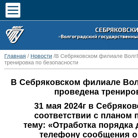
СЕБРЯКОВСК
«Волгоградский государственны
Главная
/
Новости
/В Себряковском филиале ВолгГ
тренировка по безопасности
В Себряковском филиале Волг
проведена трениров
31 мая 2024г в Себряко
соответствии с планом 
тему:
«Отработка порядка 
телефону сообщения о