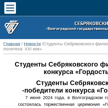
СЕБРЯКОВСК
«Волгоградский государственны
Главная
/
Новости
/Студенты Себряковского филиа
политеха: XXI век»
Студенты Себряковского фи
конкурса «Гордость
Студенты Себряковск
-победители конкурса «Го
7 июня 2024 года, в Волгоградском г
состоялась торжественная церемония «Го