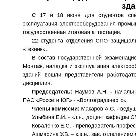
зда
С 17 и 18
июня для студентов спе
эксплуатация электрооборудования промы
государственная итоговая аттестация.
22 студента отделения СПО защищали
«техник».
В состав Государственной экзаменаци
Монтаж, наладка и эксплуатация электро
зданий вошли представители работодат
дисциплин.
Председатель:
Наумов А.Н. - началь
ПАО «Россети ЮГ» - «Волгоградэнерго»
Члены комиссии:
Макаров А.С. - веду
Улыбина Е.И. - к.т.н., доцент кафедры 
Коваленко Е.С. - преподаватель профе
Ашмарина У.В. – к.э.н., зав. отделение