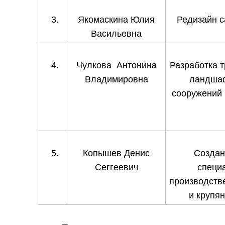
Якомаскина Юлия
Редизайн 
Васильевна
Чулкова Антонина
Разработка 
Владимировна
ландшаф
сооружений
Копышев Денис
Создан
Сеггеевич
специ
производств
и крупя