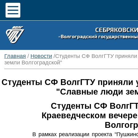
СЕБРЯКОВСК
«Волгоградский государственны
Главная
/
Новости
/Студенты СФ ВолгГТУ приняли 
земли Волгоградской"
Студенты СФ ВолгГТУ приняли у
"Славные люди зем
Студенты СФ ВолгГТ
Краеведческом
вечере
Волгогр
В рамках реализации проекта "Пушкин