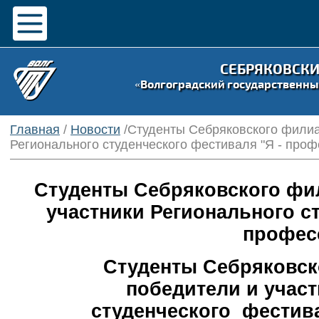
СЕБРЯКОВСК
«Волгоградский государственны
Главная
/
Новости
/Студенты Себряковского филиа
Регионального студенческого фестиваля "Я - проф
Студенты Себряковского фил
участники Регионального ст
профес
Студенты Себряковск
победители и участ
студенческого фестива