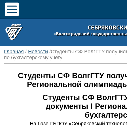
СЕБРЯКОВСК
«Волгоградский государственны
Главная
/
Новости
/Студенты СФ ВолгГТУ получил
по бухгалтерскому учету
Студенты СФ ВолгГТУ получ
Pегиональной олимпиады 
Студенты СФ ВолгГТУ
документы I Pегион
бухгалтерс
На базе ГБПОУ «Себряковский техноло