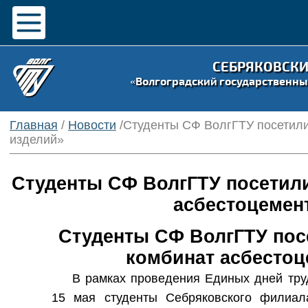
СЕБРЯКОВСК
«Волгоградский государственны
Главная
/
Новости
/Студенты СФ ВолгГТУ посетил
изделий»
Студенты СФ ВолгГТУ посетил
асбестоцемен
Студенты СФ ВолгГТУ по
комбинат асбестоц
В рамках проведения Единых дней тру
15 мая студенты Себряковского филиал