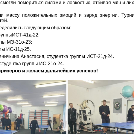
смогли помериться силами и ловкостью, отбивая мяч и лих
ли массу положительных эмоций и заряд энергии. Тур
тей.
еделились следующим образом:
группыИСТ-41д-22;
ппы МЭ-31о-23;
пы ИС-11д-25.
ничкина Анастасия, студентка группы ИСТ-21д-24.
студентка группы ИС-21о-24.
призеров и желаем дальнейших успехов!