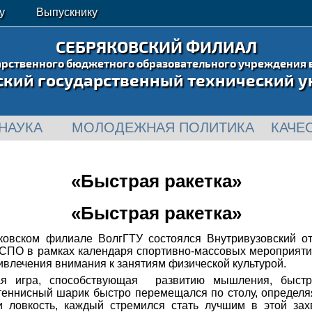
у
Выпускнику
СЕБРЯКОВСКИЙ ФИЛИАЛ
арственного бюджетного образовательного учреждения 
ский государственный технический у
НАУКА
МОЛОДЕЖНАЯ ПОЛИТИКА
КАЧЕ
«Быстрая ракетка»
«Быстрая ракетка»
ковском филиале ВолгГТУ состоялся Внутривузовский о
и СПО в рамках календаря спортивно-массовых мероприяти
ивлечения внимания к занятиям физической культурой.
ая игра, способствующая развитию мышления, быстро
теннисный шарик быстро перемещался по столу, определя
и ловкость, каждый стремился стать лучшим в этой за