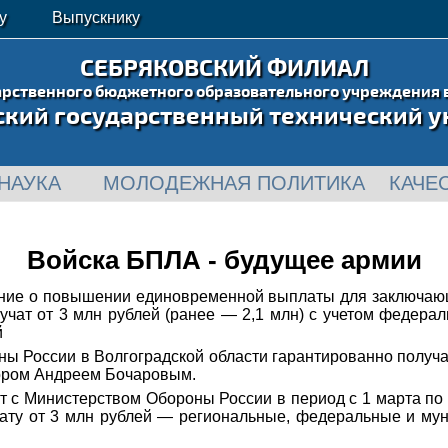
у
Выпускнику
СЕБРЯКОВСКИЙ ФИЛИАЛ
арственного бюджетного образовательного учреждения 
ский государственный технический у
НАУКА
МОЛОДЕЖНАЯ ПОЛИТИКА
КАЧЕ
Войска БПЛА - будущее армии
ние о повышении единовременной выплаты для заключающи
учат от 3 млн рублей (ранее — 2,1 млн) с учетом федер
й
 России в Волгоградской области гарантированно получа
ором Андреем Бочаровым.
кт с Министерством Обороны России в период с 1 марта по 
ату от 3 млн рублей — региональные, федеральные и мун