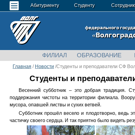
Абитуриенту
Студенту
Сотрудник
федерального госуд
«Волгоград
ФИЛИАЛ
ОБРАЗОВАНИЕ
Главная
/
Новости
/Студенты и преподаватели СФ Вол
Студенты и преподавател
Весенний субботник – это добрая традиция. С
поддержания чистоты на территории филиала. Воору
мусора, опавшей листвы и сухих ветвей.
Субботник прошёл весело и плодотворно, ведь эт
частичку своего сердца. И так приятно было видеть рез