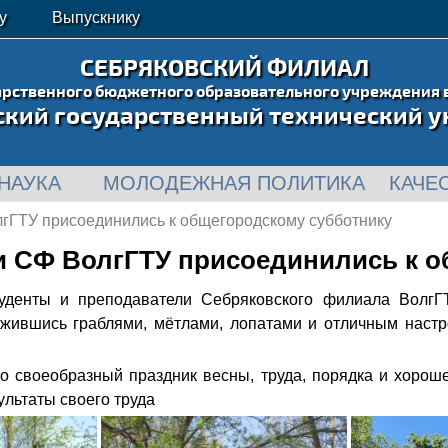
у
Выпускнику
СЕБРЯКОВСКИЙ ФИЛИАЛ
арственного бюджетного образовательного учреждения 
ский государственный технический у
НАУКА
МОЛОДЕЖНАЯ ПОЛИТИКА
КАЧЕ
гГТУ присоединились к общегородскому субботнику
и СФ ВолгГТУ присоединились к о
туденты и преподаватели Себряковского филиала ВолгГ
жившись граблями, мётлами, лопатами и отличным настро
о своеобразный праздник весны, труда, порядка и хороше
ультаты своего труда