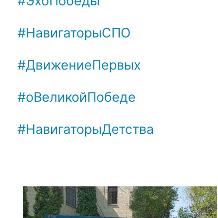
    #ЭхоПобеды

    #НавигаторыСПО

    #ДвижениеПервых

    #оВеликойПобеде

    #НавигаторыДетства
