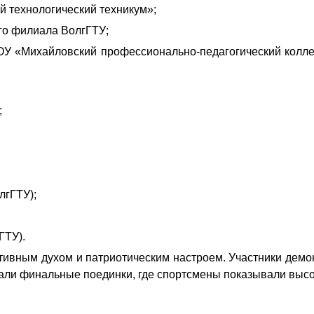
 технологический техникум»;
го филиала ВолгГТУ;
ОУ «Михайловский профессионально‑педагогический колле
;
лгГТУ);
ГТУ).
вным духом и патриотическим настроем. Участники демонс
али финальные поединки, где спортсмены показывали высо