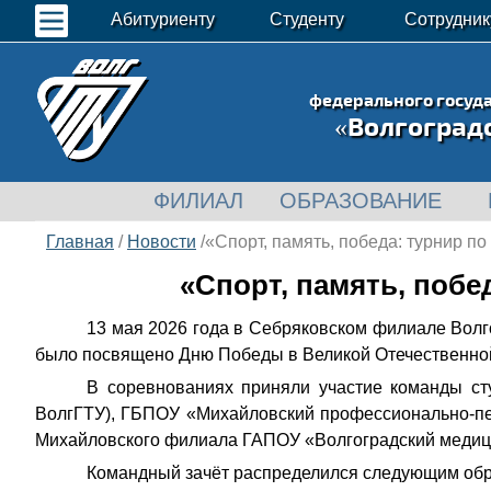
Абитуриенту
Студенту
Сотрудник
федерального госуд
«Волгоград
ФИЛИАЛ
ОБРАЗОВАНИЕ
Главная
/
Новости
/«Спорт, память, победа: турнир п
«Спорт, память, побе
13 мая 2026 года в Себряковском филиале Волг
было посвящено Дню Победы в Великой Отечественно
В соревнованиях приняли участие команды ст
ВолгГТУ), ГБПОУ «Михайловский профессионально‑пед
Михайловского филиала ГАПОУ «Волгоградский медици
Командный зачёт распределился следующим обр