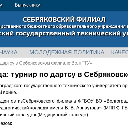
у
Выпускнику
СЕБРЯКОВСКИЙ ФИЛИАЛ
арственного бюджетного образовательного учреждения 
ский государственный технический у
НАУКА
МОЛОДЕЖНАЯ ПОЛИТИКА
КАЧЕ
о дартсу в Себряковском филиале ВолгГТУ»
да: турнир по дартсу в Себряков
оградского государственного технического университета п
й войне.
удентов изСебряковского филиала ФГБОУ ВО «Волгоградс
агогический колледж имени В. В. Арнаутова» (МППК), ГБ
нский колледж» (Медицинский колледж).
азом: