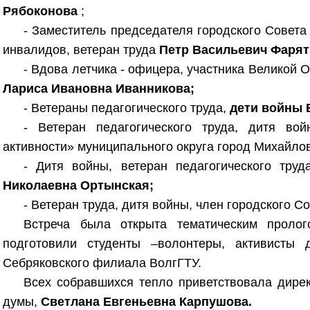
Рябоконова
;
- Заместитель председателя городского Совет
инвалидов, ветеран труда
Петр Васильевич Фарят
- Вдова летчика - офицера, участника Великой 
Лариса Ивановна Иванникова;
- Ветераны педагогического труда,
дети войны 
- Ветеран педагогического труда, дитя в
активности» муниципального округа город Михайло
- Дитя войны, ветеран педагогического тру
Николаевна Ортынская;
- Ветеран труда, дитя войны, член городского С
Встреча была открыта тематическим проло
подготовили студенты –волонтеры, активисты д
Себряковского филиала ВолгГТУ.
Всех собравшихся тепло приветствовала дире
думы,
Светлана Евгеньевна Карпушова.