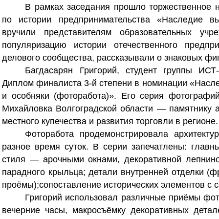
В рамках заседания прошло торжественное н
по истории предпринимательства «Наследие в
вручили представителям образовательных учр
популяризацию истории отечественного предпр
делового сообщества, рассказывали о знаковых фи
Багдасарян Григорий, студент группы ИСТ
Диплом финалиста 3‑й степени в номинации «Насл
и особняки (фоторабота)». Его серия фотографи
Михайловка Волгоградской области — памятнику ар
местного купечества и развития торговли в регионе.
Фоторабота продемонстрировала архитекту
разное время суток. В серии запечатлены: главн
стиля — арочными окнами, декоративной лепнино
парадного крыльца; детали внутренней отделки (
проёмы);сопоставление исторических элементов с 
Григорий использовал различные приёмы фото
вечерние часы, макросъёмку декоративных детал