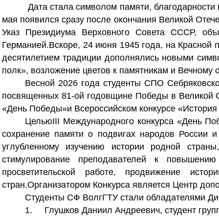
Дата стала символом памяти, благодарности 
мая появился сразу после окончания Великой Отече
Указ Президиума Верховного Совета СССР, об
Германией.Вскоре, 24 июня 1945 года, на Красной
десятилетием традиции дополнялись новыми симво
полк», возложение цветов к памятникам и Вечному 
Весной 2026 года студенты СПО Себряковско
посвященных 81-ой годовщине Победы в Великой От
«День Победы»и Всероссийском конкурсе «История 
ЦельюIII Международного конкурса «День По
сохранение памяти о подвигах народов России 
углубленному изучению истории родной страны
стимулирование преподавателей к повышению 
просветительской работе, продвижение исто
стран.Организатором Конкурса является Центр доп
Студенты СФ ВолгГТУ стали обладателями Дип
1.
Глушков Даниил Андреевич, студент груп