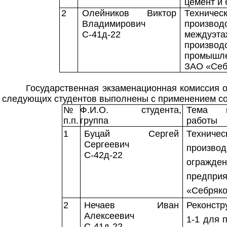
цемент и 
2
Олейников Виктор
Технич
Владимирович
производ
С-41д-22
междуэ
произво
промышле
ЗАО «Себ
Государственная экзаменационная комиссия 
следующих студентов выполнены с применением со
№
Ф.И.О. студента,
Тема в
п.п.
группа
работы
1
Буцай Сергей
Техни
Сергеевич
произво
С-42д-22
огражд
предприя
«Себряко
2
Нечаев Иван
Реконстр
Алексеевич
1-1 для 
С-41д-22