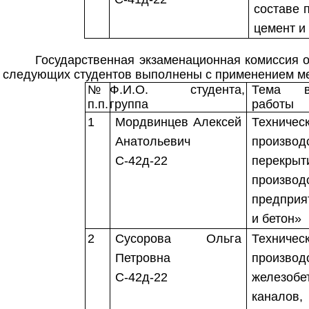
составе 
цемент и
Государственная экзаменационная комиссия 
следующих студентов выполнены с применением ме
№
Ф.И.О. студента,
Тема вы
п.п.
группа
работы
1
Мордвинцев Алексей
Техни
Анатольевич
произво
С-42д-22
перекры
произво
предприя
и бетон»
2
Сусорова Ольга
Техни
Петровна
произв
С-42д-22
железо
каналов