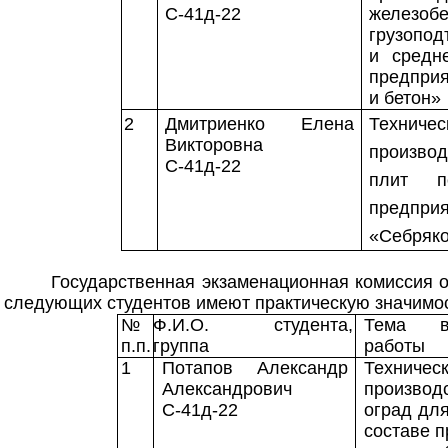
С-41д-22
желез
грузопод
и средн
предпри
и бетон»
2
Дмитриенко Елена
Техни
Викторовна
произво
С-41д-22
плит п
предпри
«Себряко
Государственная экзаменационная комиссия 
следующих студентов имеют практическую значимос
№
Ф.И.О. студента,
Тема вы
п.п.
группа
работы
1
Потапов Александр
Технич
Александрович
производ
С-41д-22
оград дл
составе 