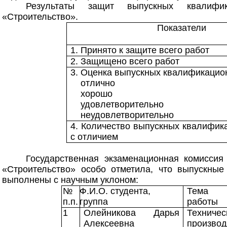
Результаты защит выпускных квалифи
«Строительство».
Показатели
1. Принято к защите всего работ
2. Защищено всего работ
3. Оценка выпускных квалификацио
отлично
хорошо
удовлетворительно
неудовлетворительно
4. Количество выпускных квалифик
с отличием
Государственная экзаменационная комиссия
«Строительство» особо отметила, что выпускны
выполнены с научным уклоном:
№
Ф.И.О. студента,
Тема в
п.п.
группа
работы
1
Олейникова Дарья
Техни
Алексеевна
произв