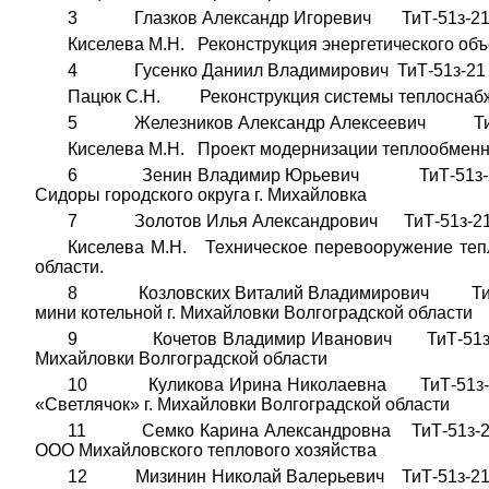
3 Глазков Александр Игоревич ТиТ-51з-2
Киселева М.Н. Реконструкция энергетического об
4 Гусенко Даниил Владимирович ТиТ-51з-2
Пацюк С.Н. Реконструкция системы теплоснабжен
5 Железников Александр Алексеевич ТиТ
Киселева М.Н. Проект модернизации теплообменн
6 Зенин Владимир Юрьевич ТиТ-51з-21 ТДиТ
Сидоры городского округа г. Михайловка
7 Золотов Илья Александрович ТиТ-51з-2
Киселева М.Н. Техническое перевооружение теп
области.
8 Козловских Виталий Владимирович ТиТ-51з
мини котельной г. Михайловки Волгоградской области
9 Кочетов Владимир Иванович ТиТ-51з-21 Т
Михайловки Волгоградской области
10 Куликова Ирина Николаевна ТиТ-51з-21 Т
«Светлячок» г. Михайловки Волгоградской области
11 Семко Карина Александровна ТиТ-51з-21 
ООО Михайловского теплового хозяйства
12 Мизинин Николай Валерьевич ТиТ-51з-21 Т