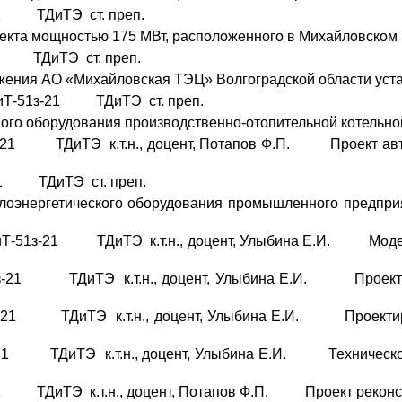
1 ТДиТЭ ст. преп.
ъекта мощностью 175 МВт, расположенного в Михайловском 
1 ТДиТЭ ст. преп.
ия АО «Михайловская ТЭЦ» Волгоградской области устано
-51з-21 ТДиТЭ ст. преп.
ого оборудования производственно-отопительной котельн
Э к.т.н., доцент, Потапов Ф.П. Проект автоматиз
1 ТДиТЭ ст. преп.
лоэнергетического оборудования промышленного предпри
-21 ТДиТЭ к.т.н., доцент, Улыбина Е.И. Модернизац
ДиТЭ к.т.н., доцент, Улыбина Е.И. Проект энергоо
ДиТЭ к.т.н., доцент, Улыбина Е.И. Проектировани
ТДиТЭ к.т.н., доцент, Улыбина Е.И. Техническое пе
ДиТЭ к.т.н., доцент, Потапов Ф.П. Проект реконстру