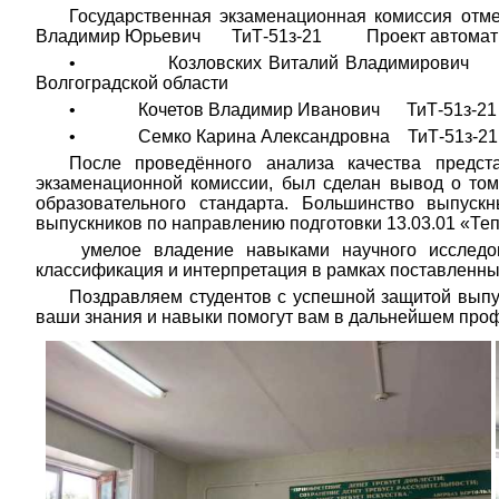
Государственная экзаменационная комиссия отм
Владимир Юрьевич ТиТ-51з-21 Проект автоматизиров
• Козловских Виталий Владимирович ТиТ-5
Волгоградской области
• Кочетов Владимир Иванович ТиТ-51з-21 Прое
• Семко Карина Александровна ТиТ-51з-21 Тех
После проведённого анализа качества предст
экзаменационной комиссии, был сделан вывод о том
образовательного стандарта. Большинство выпуск
выпускников по направлению подготовки 13.03.01 «Теп
умелое владение навыками научного исследов
классификация и интерпретация в рамках поставленных
Поздравляем студентов с успешной защитой выпу
ваши знания и навыки помогут вам в дальнейшем проф