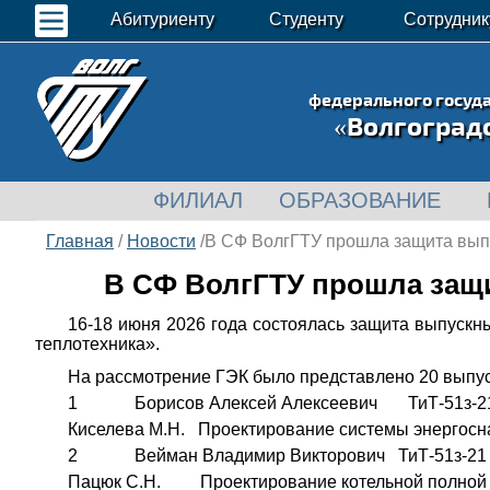
Абитуриенту
Студенту
Сотрудник
федерального госуд
«Волгоград
ФИЛИАЛ
ОБРАЗОВАНИЕ
Главная
/
Новости
/В СФ ВолгГТУ прошла защита вып
В СФ ВолгГТУ прошла защ
16-18 июня 2026 года состоялась защита выпускн
теплотехника».
На рассмотрение ГЭК было представлено 20 выпус
1 Борисов Алексей Алексеевич ТиТ-51з-2
Киселева М.Н. Проектирование системы энергосн
2 Вейман Владимир Викторович ТиТ-51з-21
Пацюк С.Н. Проектирование котельной полной зав