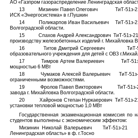
АО «Газпром газораспределение Ленинградская область
13 Мизинин Павел Олегович ТиТ-51з-21 ТДиТ
ИСК «Энергосистема» в г.Пушкин
14 Поликарпов Иван Васильевич ТиТ-51з-21 Т
Волгоградской области.
15 Спахов Андрей Александрович ТиТ-51з-21 
производству железобетонных изделий г. Михайловка В
16 Титов Дмитрий Сергеевич ТиТ-51з-21 
образовательного учреждения для детей с ОВЗ г.Михай
17 Тимров Артем Валериевич ТиТ-51з-21 Т
мощностью 6 МВт
18 Чумаков Алексей Валерьевич ТиТ-51з-21 
ограниченными возможностями.
19 Фролов Павел Викторович ТиТ-51з-21 ТДи
завода г. Михайловка Волгоградской области.
20 Хайронов Степан Нуркаерович ТиТ-51з-21 
установки тепловой мощностью 1,0 МВт
Государственная экзаменационная комиссия по н
студентов выполнены с экономическим эффектом:
Мизинин Николай Валерьевич ТиТ-51з-21 Пр
Ленинградская область» в ф. г.Тосно