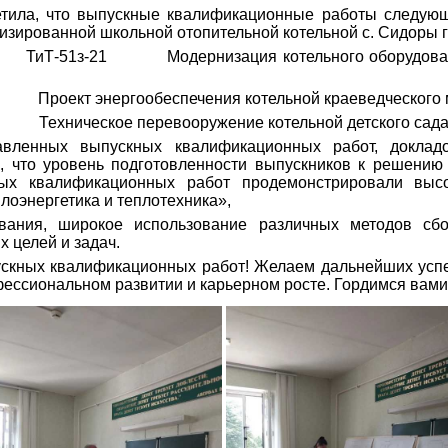
етила, что выпускные квалификационные работы следующ
анной школьной отопительной котельной с. Сидоры гор
1з-21 Модернизация котельного оборудования с за
кт энергообеспечения котельной краеведческого музе
ническое перевооружение котельной детского сада «Т
авленных выпускных квалификационных работ, доклад
, что уровень подготовленности выпускников к решению
ных квалификационных работ продемонстрировали высо
лоэнергетика и теплотехника»,
ания, широкое использование различных методов сбо
 целей и задач.
скных квалификационных работ! Желаем дальнейших успех
ессиональном развитии и карьерном росте. Гордимся вами