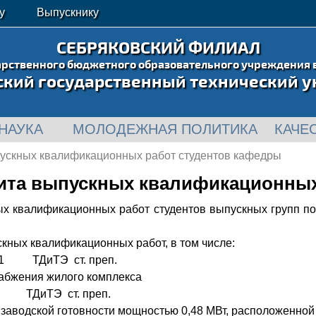
у
Выпускнику
СЕБРЯКОВСКИЙ ФИЛИАЛ
арственного бюджетного образовательного учреждения 
ский государственный технический у
НАУКА
МОЛОДЕЖНАЯ ПОЛИТИКА
КАЧЕ
ускных квалификационных работ студентов кафедры
ита выпускных квалификационных
ых квалификационных работ студентов выпускных групп по
кных квалификационных работ, в том числе:
1 ТДиТЭ ст. преп.
абжения жилого комплекса
 ТДиТЭ ст. преп.
одской готовности мощностью 0,48 МВт, расположенной н