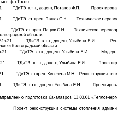
» в ф. г.Тосно
Э к.т.н., доцент, Потапов Ф.П. Проектирование к
ДиТЭ ст. преп. Пацюк С.Н. Техническое перевооруже
ТДиТЭ ст. преп. Пацюк С.Н. Техническое перевооруже
олгоградской области.
ТДиТЭ к.т.н., доцент, Улыбина Е.И. Реновация 
ловки Волгоградской области
ДиТЭ к.т.н., доцент, Улыбина Е.И. Модернизаци
ТДиТЭ к.т.н., доцент, Улыбина Е.И. Проектирование
ТЭ ст.преп. Киселева М.Н. Реконструкция теплоэне
ТДиТЭ к.т.н., доцент, Улыбина Е.И. Проектирование
аправлению подготовки бакалавров 13.03.01 «Теплоэнерг
оект реконструкции системы отопления администра