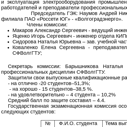
и эксплуатация электрооборудования промышлен
работодателей и преподаватели профессиональных
Председатель ГЭК: Наумов Андрей Никола
филиала ПАО «Россети ЮГ» - «Волгоградэнерго».
Члены комиссии:
Макаров Александр Сергеевич - ведущий инже
Яценко Игорь Сергеевич - инженер отдела К
Сидорова Наталья Юрьевна – зав. учебной ча
Коваленко Елена Сергеевна - преподавате
СФВолгГТУ;
Секретарь комиссии: Барышникова Наталья
профессиональных дисциплин СФВолгГТУ.
Защитили свои выпускные квалификационные ра
- на отлично -20 студентов–51,3%;
- на хорошо - 15 студентов–38,5 %.
- на удовлетворительно – 4 студента – 10,2%
Средний балл по защите составил – 4.4.
Государственная экзаменационная комиссия ос
следующих студентов:
№
Ф.И.О. студента
Тема вы