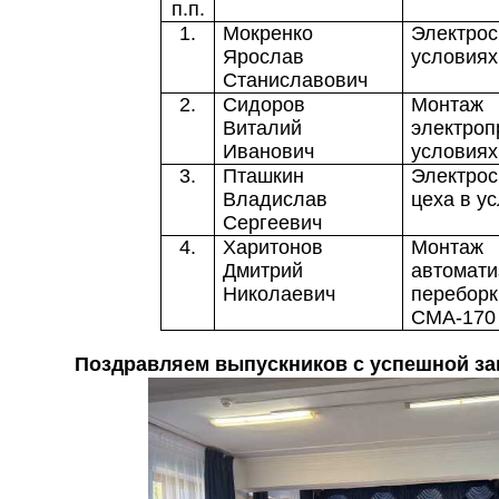
п.п.
1.
Мокренко
Электро
Ярослав
условия
Станиславович
2.
Сидоров
Монта
Виталий
электроп
Иванович
условия
3.
Пташкин
Электро
Владислав
цеха в у
Сергеевич
4.
Харитонов
Монта
Дмитрий
автомат
Николаевич
перебо
СМА-170
Поздравляем выпускников с успешной з