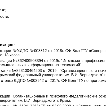
ике;
ости;
икации:
икации №У.ДПО №008812 от 2018г. СФ ВолгГТУ «Соверше
 среде вуза, 18 часов.
кации №362409503394 от 2019г. "Инклюзия в профессиона
хникум промышленных и информационных техно
кации №823100464503 от 2019г. "Организационные и псих
рымский федеральный университет им. В.И. Вернадского" г
готовке Д.ДПО №002942 от 2017г. СФ ВолгГТУ по програм
ации "Организационные и психолого -педагогические осн
рситет им. В.И. Вернадского" г. Крым.