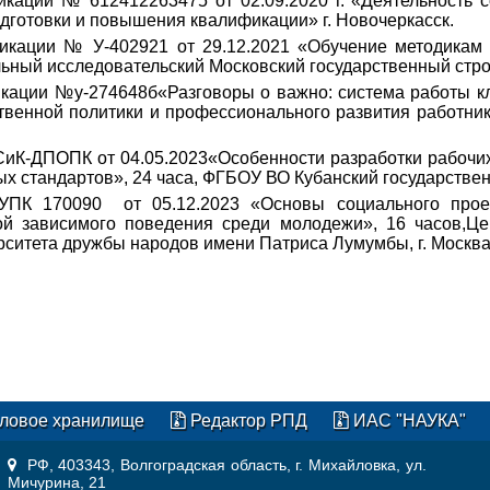
кации № 612412263475 от 02.09.2020 г. «Деятельность 
дготовки и повышения квалификации» г. Новочеркасск.
кации № У-402921 от 29.12.2021 «Обучение методикам 
ый исследовательский Московский государственный строите
ации №у-274648б«Разговоры о важно: система работы клас
венной политики и профессионального развития работни
иК-ДПОПК от 04.05.2023«Особенности разработки рабочи
 стандартов», 24 часа, ФГБОУ ВО Кубанский государственн
ПК 170090 от 05.12.2023 «Основы социального проек
й зависимого поведения среди молодежи», 16 часов,Це
рситета дружбы народов имени Патриса Лумумбы, г. Москва
ловое хранилище
Редактор РПД
ИАС "НАУКА"
РФ, 403343, Волгоградская область, г. Михайловка, ул.
Мичурина, 21