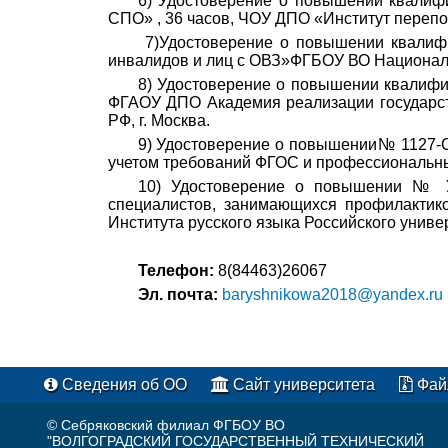
6) Удостоверение о повышении квалифи
СПО» , 36 часов, ЧОУ ДПО «Институт перепо
7)Удостоверение о повышении квалифи
инвалидов и лиц с ОВЗ»ФГБОУ ВО Национальн
8) Удостоверение о повышении квалифик
ФГАОУ ДПО Академия реализации государст
РФ, г. Москва.
9) Удостоверение о повышении№ 1127-С
учетом требований ФГОС и профессиональных
10) Удостоверение о повышении № У
специалистов, занимающихся профилактико
Института русского языка Российского униве
Телефон:
8(84463)26067
Эл. почта:
baryshnikowa2018@yandex.ru
Сведения об ОО
Сайт университета
Фай
© Себряковский филиал ФГБОУ ВО
"ВОЛГОГРАДСКИЙ ГОСУДАРСТВЕННЫЙ ТЕХНИЧЕСКИЙ