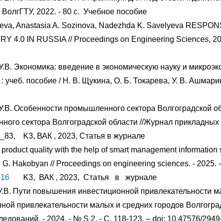
 ВолгГТУ, 2022. - 80 с.
Учебное пособие
staeva, Anastasia A. Sozinova, Nadezhda K. Savelyeva 
0 IN RUSSIA // Proceedings on Engineering Sciences, 20
У.В. Экономика: введение в экономическую науку и микроэк
учеб. пособие / Н. В. Щукина, О. Б. Токарева, У. В. Ашмарин
У.В. Особенности промышленного сектора Волгоградской обла
ого сектора Волгоградской области //Журнал прикладных и
2_83,
K3, ВАК
, 2023, Статья в журнале
ng product quality with the help of smart management informati
. G. Hakobyan // Proceedings on engineering sciences. - 2025. -
716
K3,
ВАК
, 2023,
Статья
в
журнале
 У.В. Пути повышения инвестиционной привлекательности м
ной привлекательности малых и средних городов Волгоградск
ований. - 2024. - № S 2. - С. 118-123. – doi: 10.47576/294