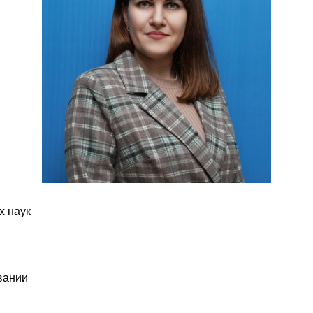
х наук
вании