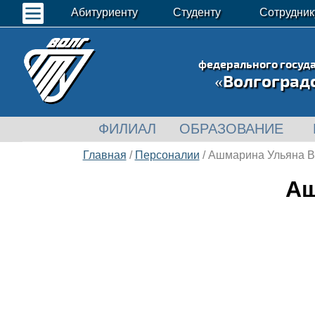
Абитуриенту
Студенту
Сотрудник
федерального госуд
«Волгоград
ФИЛИАЛ
ОБРАЗОВАНИЕ
Главная
/
Персоналии
/ Ашмарина Ульяна 
Аш