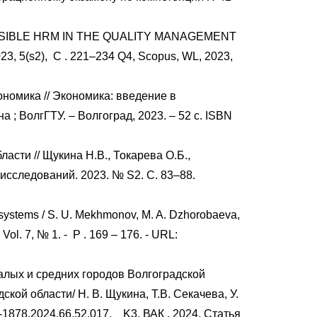
RESPONSIBLE HRM IN THE QUALITY MANAGEMENT
23, 5(s2),
С
. 221–234 Q4, Scopus, WL, 2023,
ономика // Экономика: введение в
а ; ВолгГТУ. – Волгоград, 2023. – 52 с. ISBN
сти // Щукина Н.В., Токарева О.Б.,
сследований. 2023. № S2. С. 83–88.
on systems / S. U. Mekhmonov, M. A. Dzhorobaeva,
 Vol. 7, № 1. -
Р
. 169 – 176. - URL:
алых и средних городов Волгоградской
ой области/ Н. В. Щукина, Т.В. Секачева, У.
9-1878.2024.66.52.017,
K3, ВАК
, 2024, Статья