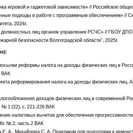
 игровой и гаджетовой зависимости» // Российское общест
ые подходы в работе с программным обеспечением» // Се
тета, 2024г.
должностных лиц органов управления РСЧС» // ГБОУ ДПО 
арной безопасности Волгоградской области", 2025г.
s):
посылки реформы налога на доходы физических лиц в Росси
7 ВАК
екта реформирования налога на доходы физических лиц. Ау
логообложения доходов физических лиц в современной Рос
№ 1 (22), с. 221-226 ВАК
чение налоговых вычетов для обеспечения прогрессивности
г, № 2, часть 2 ВАК
а Е. А., Михайлова С. А. Практикум для подготовки к демо