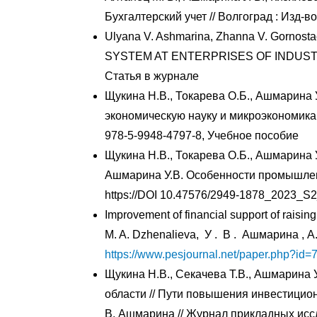
Бухгалтерский учет // Волгоград : Изд-во
Ulyana V. Ashmarina, Zhanna V. Gorno
SYSTEM AT ENTERPRISES OF INDUSTRY 4.
Статья в журнале
Щукина Н.В., Токарева О.Б., Ашмарина 
экономическую науку и микроэкономика : 
978-5-9948-4797-8, Учебное пособие
Щукина Н.В., Токарева О.Б., Ашмарина 
Ашмарина У.В. Особенности промышленн
https://DOI 10.47576/2949-1878_2023_S
Improvement of financial support of raisi
M. A. Dzhenalieva,
У
.
В
.
Ашмарина
, A
https://www.pesjournal.net/paper.php?id=
Щукина Н.В., Секачева Т.В., Ашмарина
области // Пути повышения инвестицион
В. Ашмарина // Журнал прикладных исслед