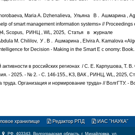
horobaeva, Maria A. Dzhenalieva,
Ульяна
В
.
Ашмарина
, A
e help of smart management information systems» // Proceedings
Q4, Scopus,
РИНЦ
, WL, 2025,
Статья
в
журнале
bdula M. Chililov,
У
.
В
.
Ашмарина
, Elvira A. Kamalova «Al
 Intelligence for Decision - Making in the Smart E
с
onomy: Book. 
 активности в российских регионах
/ С. Е. Карпушова, Т. В.
 - 2025. - № 2. - С. 146-155., K3, ВАК
, РИНЦ, WL, 2025, С
труда. Организация и нормирование труда» // ВолгГТУ. - Во
ловое хранилище
Редактор РПД
ИАС "НАУКА"
РФ, 403343, Волгоградская область, г. Михайловка, ул.