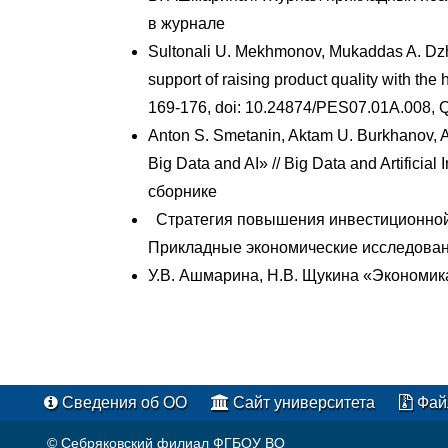
в журнале
Sultonali U. Mekhmonov, Mukaddas A. Dz
support of raising product quality with th
169-176, doi: 10.24874/PES07.01A.008, 
Anton S. Smetanin, Aktam U. Burkhanov, A
Big Data and AI» // Big Data and Artificial
сборнике
Стратегия повышения инвестиционной
Прикладные экономические исследования.
У.В. Ашмарина, Н.В. Щукина «Экономика 
Сведения об ОО
Сайт университета
Фай
© Себряковский филиал ФГБОУ ВО