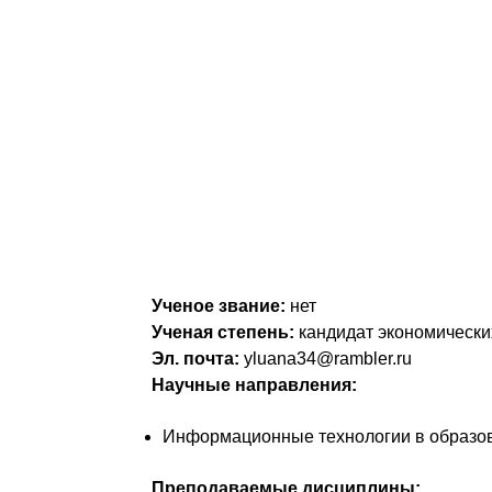
Ученое звание:
нет
Ученая степень:
кандидат экономически
Эл. почта:
yluana34@rambler.ru
Научные направления:
Информационные технологии в образо
Преподаваемые дисциплины: