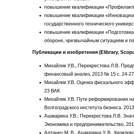
повышение квалификации «Профилактика
повышение квалификации «Инновационн
государственного технического универси
повышение квалификации «Подготовка 
обороне, чрезвычайным ситуациям и пож
Публикации и изобретения (Elibrary, Scopu
Михайлик У.В., Перекрестова Л.В. Пред
финансовый анализ, 2013 № 15 с. 24-2
Михайлик У.В. Оценка фискального эфф
23 ВАК
Михайлик У.В. Пути реформирования на
Волгоградского института бизнеса. 2013 
Ашмарина У.В.; Перекрестова Л.В. Зна
Экономика и предпринимательство, 2016
Алтанец М. В., Ашмарина У. В., Кизилов