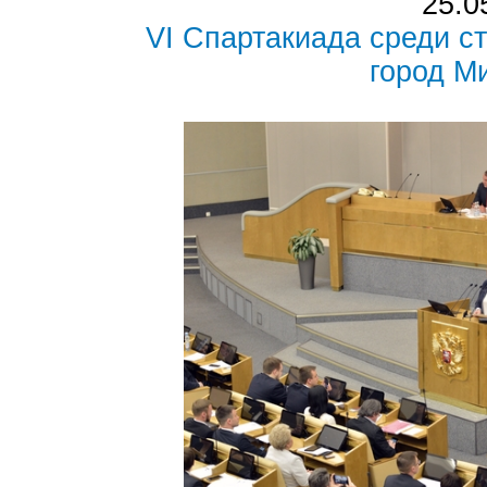
25.0
VI Спартакиада среди ст
город М