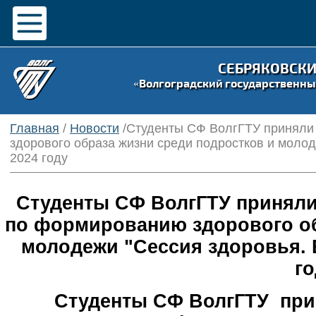
СЕБРЯКОВСК
«Волгоградский государственны
Главная
/
Новости
/Студенты СФ ВолгГТУ приняли 
здорового образа жизни среди подростков и молод
2024 году
Студенты СФ ВолгГТУ приняли 
по формированию здорового об
молодежи "Сессия здоровья. В
го
Студенты СФ ВолгГТУ прин