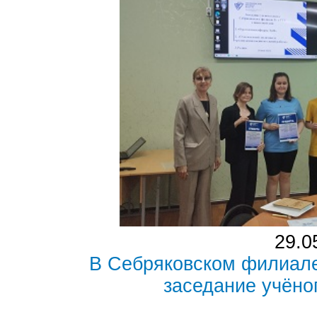
29.0
В Себряковском филиал
заседание учёно