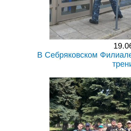
19.0
В Себряковском Филиал
трен