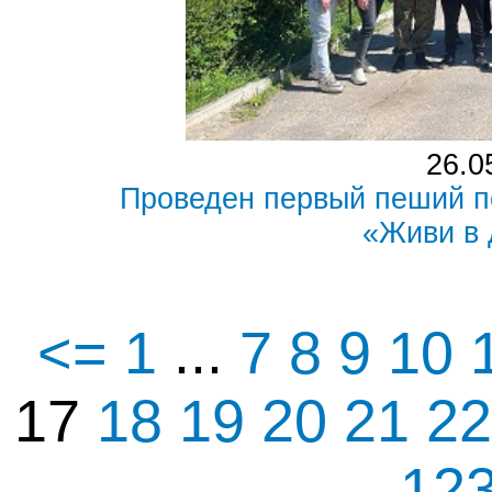
26.0
Проведен первый пеший п
«Живи в
<=
1
...
7
8
9
10
17
18
19
20
21
2
12