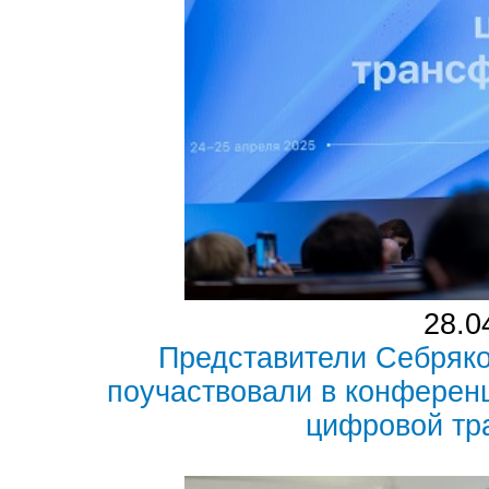
28.0
Представители Себряк
поучаствовали в конферен
цифровой т