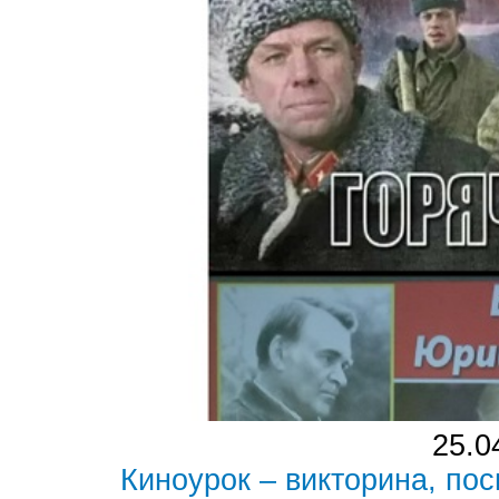
25.0
Киноурок – викторина, п