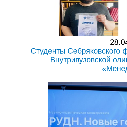
28.0
Студенты Себряковского 
Внутривузовской ол
«Мене