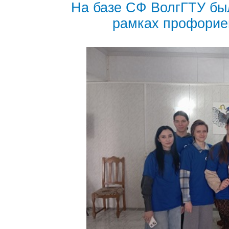
На базе СФ ВолгГТУ бы
рамках профорие