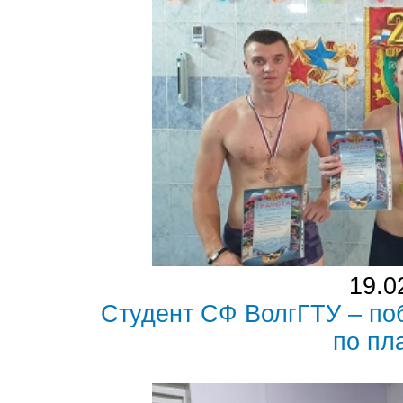
19.0
Студент СФ ВолгГТУ – по
по пл