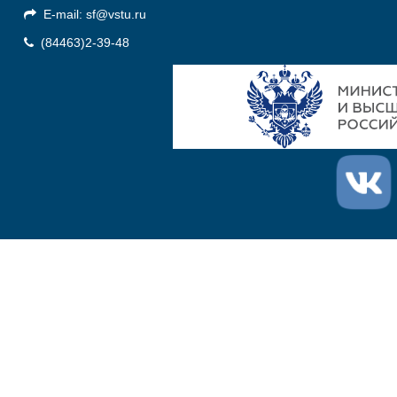
E-mail: sf@vstu.ru
(84463)2-39-48