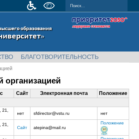
высшего образования
ниверситет»
СТВО
БЛАГОТВОРИТЕЛЬНОСТЬ
ацией
й организацией
с
Сайт
Электронная почта
Положение
 21,
нет
sfdirector@vstu.ru
нет
Положение
 21,
Сайт
atepina@mail.ru
Положение