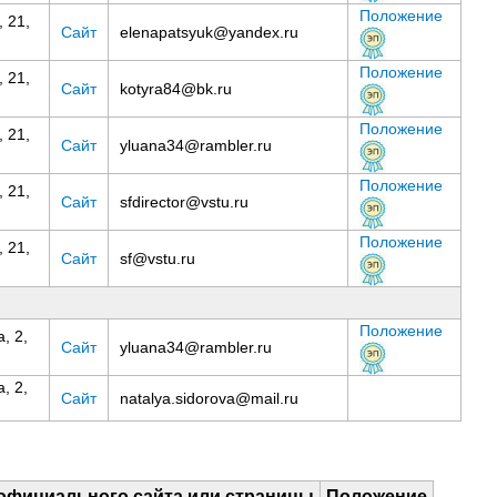
Положение
 21,
Сайт
elenapatsyuk@yandex.ru
Положение
 21,
Сайт
kotyra84@bk.ru
Положение
 21,
Сайт
yluana34@rambler.ru
Положение
 21,
Cайт
sfdirector@vstu.ru
Положение
 21,
Сайт
sf@vstu.ru
Положение
, 2,
Сайт
yluana34@rambler.ru
, 2,
Сайт
natalya.sidorova@mail.ru
официального сайта или страницы
Положение