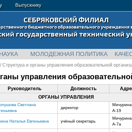
у
Выпускнику
СЕБРЯКОВСКИЙ ФИЛИАЛ
арственного бюджетного образовательного учреждения 
ский государственный технический у
НАУКА
МОЛОДЕЖНАЯ ПОЛИТИКА
КАЧЕ
/ Структура и органы управления образовательной организ
рганы управления образовательно
Руководитель
Должность
Адре
ОРГАНЫ УПРАВЛЕНИЯ
рпушова Светлана
Мичурина,
директор
геньевна
А-19
Мичурина,
рина Наталья Евгеньевна
учёный секретарь
А-7а