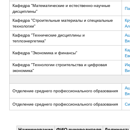
Кафедра "Математические и естественно-научные
Па
дисциплины"
Кафедра "Строительные материалы и специальные
Кр
технологии"
Ал
Кафедра "Технические дисциплины и
Аш
теплоэнергетика"
Вя
Ка
Кафедра "Экономика и финансы"
Ев
Кафедра "Технологии строительства и цифровая
Ик
экономика"
Ви
Аш
Отделение среднего профессионального образования
Вя
Отделение среднего профессионального образования
Си
Наименование
ФИО руководителя
Должност