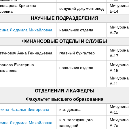
воварова Кристина
Мичурина,
ведущий документовед
оревна
Б-14
НАУЧНЫЕ ПОДРАЗДЕЛЕНИЯ
Мичурина,
сина Людмила Михайловна
начальник отдела
А-7а
ФИНАНСОВЫЕ ОТДЕЛЫ И СЛУЖБЫ
Мичурина,
втунович Анна Геннадьевна
главный бухгалтер
А-17
ранова Екатерина
Мичурина,
начальник отдела
колаевна
А-15
Мичурина,
А-11
ОТДЕЛЕНИЯ И КАФЕДРЫ
Факультет высшего образования
Мичурина,
кина Наталья Викторовна
и.о. декана
А-11
и.о. заведующого
Мичурина,
сина Людмила Михайловна
кафедрой
А-7а