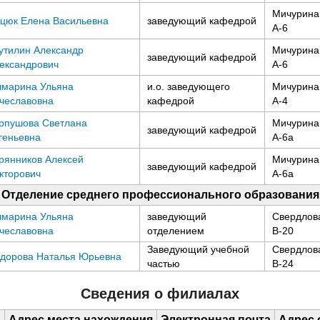
Мичурина,
цюк Елена Васильевна
заведующий кафедрой
А-6
утилин Александр
Мичурина,
заведующий кафедрой
ександрович
А-6
марина Ульяна
и.о. заведующего
Мичурина,
чеславовна
кафедрой
А-4
рпушова Светлана
Мичурина,
заведующий кафедрой
геньевна
А-6а
рянников Алексей
Мичурина,
заведующий кафедрой
кторович
А-6а
Отделение среднего профессионального образования
марина Ульяна
заведующий
Свердлова
чеславовна
отделением
В-20
Заведующий учебной
Свердлова
дорова Наталья Юрьевна
частью
В-24
Сведения о филиалах
ь
Адрес места нахождения
Электронная почта
Адрес 