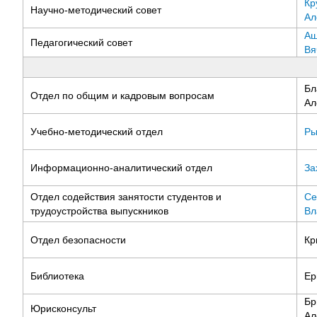
Кр
Научно-методический совет
Ал
Аш
Педагогический совет
Вя
Бл
Отдел по общим и кадровым вопросам
Ал
Учебно-методический отдел
Ры
Информационно-аналитический отдел
За
Отдел содействия занятости студентов и
Се
трудоустройства выпускников
Вл
Отдел безопасности
Кр
Библиотека
Ер
Бр
Юрисконсульт
Ал