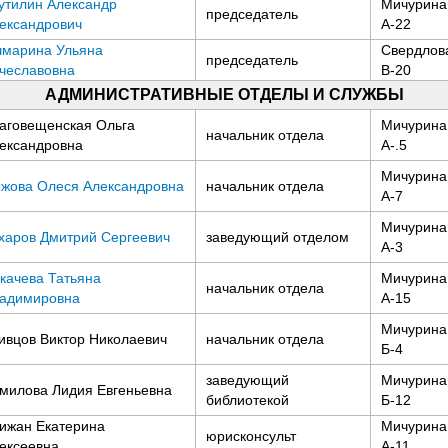
утилин Александр
Мичурина,
председатель
ександрович
А-22
марина Ульяна
Свердлова
председатель
чеславовна
В-20
АДМИНИСТРАТИВНЫЕ ОТДЕЛЫ И СЛУЖБЫ
аговещенская Ольга
Мичурина,
начальник отдела
ександровна
А-.5
Мичурина,
жова Олеся Александровна
начальник отдела
А-7
Мичурина,
харов Дмитрий Сергеевич
заведующий отделом
А-3
качева Татьяна
Мичурина,
начальник отдела
адимировна
А-15
Мичурина,
ивцов Виктор Николаевич
начальник отдела
Б-4
заведующий
Мичурина,
милова Лидия Евгеньевна
библиотекой
Б-12
ижан Екатерина
Мичурина,
юрисконсульт
ексеевна
А-11