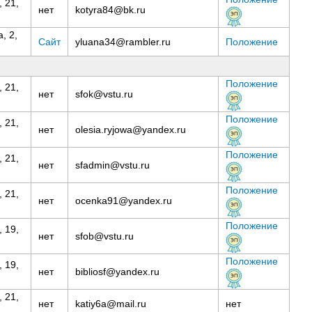
 21,
нет
kotyra84@bk.ru
, 2,
Сайт
yluana34@rambler.ru
Положение
Положение
 21,
нет
sfok@vstu.ru
Положение
 21,
нет
olesia.ryjowa@yandex.ru
Положение
 21,
нет
sfadmin@vstu.ru
Положение
 21,
нет
ocenka91@yandex.ru
Положение
 19,
нет
sfob@vstu.ru
Положение
 19,
нет
bibliosf@yandex.ru
 21,
нет
katiy6a@mail.ru
нет