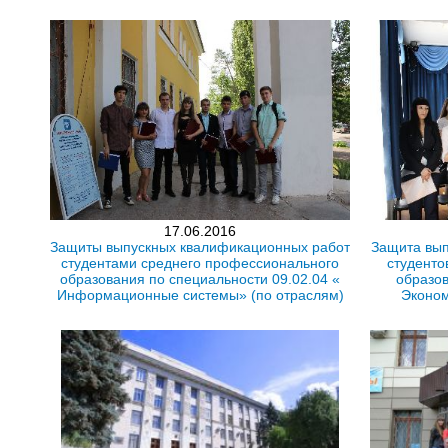
17.06.2016
Защиты выпускных квалификационных работ
Защита вып
студентами среднего профессионального
студенто
образования по специальности 09.02.04 «
образов
Информационные системы» (по отраслям)
Эконом