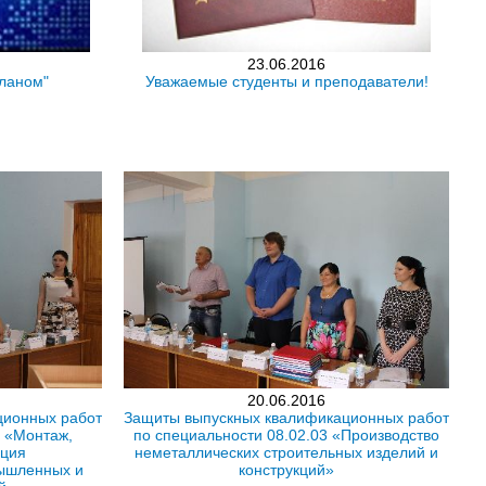
23.06.2016
ланом"
Уважаемые студенты и преподаватели!
20.06.2016
ционных работ
Защиты выпускных квалификационных работ
9 «Монтаж,
по специальности 08.02.03 «Производство
ация
неметаллических строительных изделий и
ышленных и
конструкций»